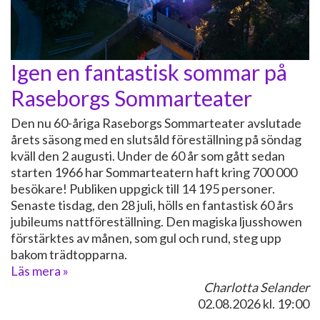
Igen en fantastisk sommar på
Raseborgs Sommarteater
Den nu 60-åriga Raseborgs Sommarteater avslutade
årets säsong med en slutsåld föreställning på söndag
kväll den 2 augusti. Under de 60 år som gått sedan
starten 1966 har Sommarteatern haft kring 700 000
besökare! Publiken uppgick till 14 195 personer.
Senaste tisdag, den 28 juli, hölls en fantastisk 60 års
jubileums nattföreställning. Den magiska ljusshowen
förstärktes av månen, som gul och rund, steg upp
bakom trädtopparna.
Läs mera »
Charlotta Selander
02.08.2026
kl. 19:00