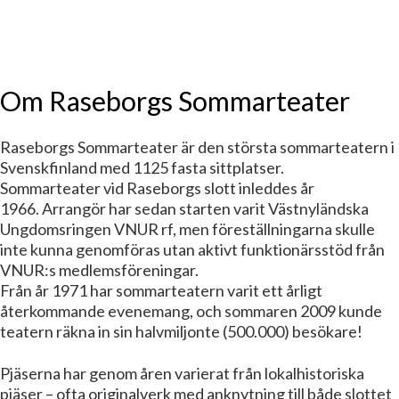
Om Raseborgs Sommarteater
Raseborgs Sommarteater är den största sommarteatern i
Svenskfinland med 1125 fasta sittplatser.
Sommarteater vid Raseborgs slott inleddes år
1966. Arrangör har sedan starten varit Västnyländska
Ungdomsringen VNUR rf, men föreställningarna skulle
inte kunna genomföras utan aktivt funktionärsstöd från
VNUR:s medlemsföreningar.
Från år 1971 har sommarteatern varit ett årligt
återkommande evenemang, och sommaren 2009 kunde
teatern räkna in sin halvmiljonte (500.000) besökare!
Pjäserna har genom åren varierat från lokalhistoriska
pjäser – ofta originalverk med anknytning till både slottet