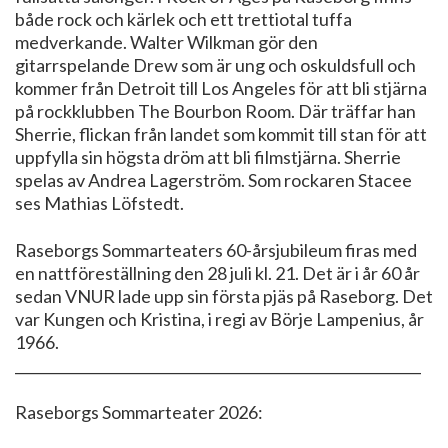
både rock och kärlek och ett trettiotal tuffa
medverkande. Walter Wilkman gör den
gitarrspelande Drew som är ung och oskuldsfull och
kommer från Detroit till Los Angeles för att bli stjärna
på rockklubben The Bourbon Room. Där träffar han
Sherrie, flickan från landet som kommit till stan för att
uppfylla sin högsta dröm att bli filmstjärna. Sherrie
spelas av Andrea Lagerström. Som rockaren Stacee
ses Mathias Löfstedt.
Raseborgs Sommarteaters 60-årsjubileum firas med
en nattföreställning den 28 juli kl. 21. Det är i år 60 år
sedan VNUR lade upp sin första pjäs på Raseborg. Det
var Kungen och Kristina, i regi av Börje Lampenius, år
1966.
__________________________________________________________
Raseborgs Sommarteater 2026: