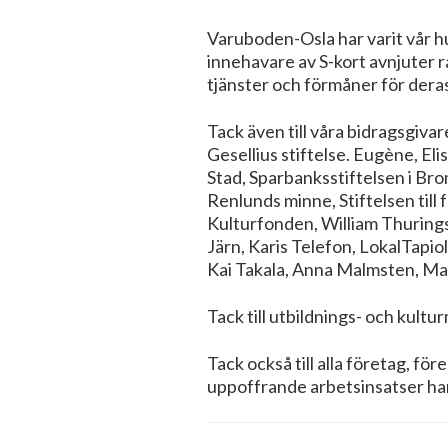
Varuboden-Osla har varit vår h
innehavare av S-kort avnjuter r
tjänster och förmåner för dera
Tack även till våra bidragsgiva
Gesellius stiftelse. Eugène, E
Stad, Sparbanksstiftelsen i Brom
Renlunds minne, Stiftelsen till
Kulturfonden, William Thurings
Järn, Karis Telefon, LokalTapio
Kai Takala, Anna Malmsten, Mar
Tack till utbildnings- och kultu
Tack också till alla företag, fö
uppoffrande arbetsinsatser har