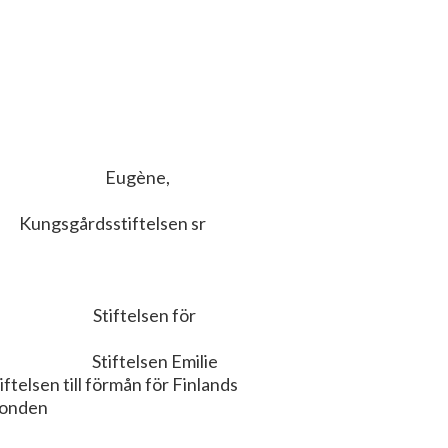
se Eugène,
ftelsen sr
stad
telsen för
ftelsen Emilie
mån för Finlands
kulturfonden