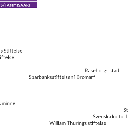
 Sophie von Julins Stiftel
iftelse
undet Kungsgårdssti
eborgs 
ftelsen i Bromarf
iftelsen i Tenala Stif
ta Maria Renlunds minne Sti
llius fond Stiftelsen till för
nnor och hem Svenska 
urings stiftelse