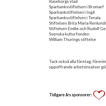
Raseborgs stad
Sparbanksstiftelsen i Bromarf
Sparbankstiftelsen i Ingå
Sparbanksstiftelsen i Tenala
Stiftelsen Brita Maria Renlund
Stiftelsen Emilie och Rudolf Ge
Svenska kulturfonden
William Thurings stiftelse
Tack också alla företag, förenin
uppoffrande arbetsinsatser gör
Tidigare års sponsorer: