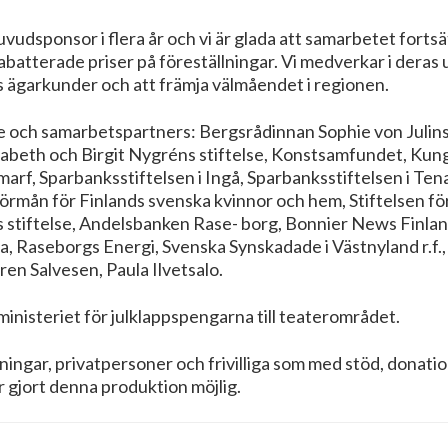
uvudsponsor i flera år och vi är glada att samarbetet for
abatterade priser på föreställningar. Vi medverkar i deras
s ägarkunder och att främja välmåendet i regionen.
re och samarbetspartners: Bergsrådinnan Sophie von Julins 
lisabeth och Birgit Nygréns stiftelse, Konstsamfundet, Ku
arf, Sparbanksstiftelsen i Ingå, Sparbanksstiftelsen i Tena
 förmån för Finlands svenska kvinnor och hem, Stiftelsen f
 stiftelse, Andelsbanken Rase- borg, Bonnier News Finland 
la, Raseborgs Energi, Svenska Synskadade i Västnyland r.f.
en Salvesen, Paula Ilvetsalo.
rministeriet för julklappspengarna till teaterområdet.
reningar, privatpersoner och frivilliga som med stöd, donatio
 gjort denna produktion möjlig.