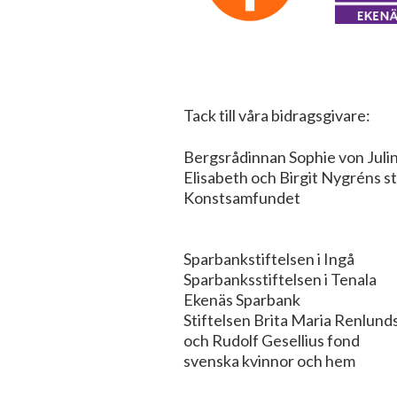
Tack till våra bidragsgivare:
Bergsrådinnan
Elisabeth och Birgit Nygréns st
Konstsamf
Ras
Sparbankssti
Sparbankstiftelsen i Ingå
Sparbanksst
Ekenäs Sparbank
Stiftelsen Bri
och Rudolf Gese
svenska kvi
William Th