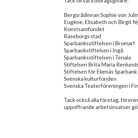
Tack till våra bidragsgivare:
Bergsrådinnan Sophie von Juli
Eugène, Elisabeth och Birgit N
Konstsamfundet
Raseborgs stad
Sparbanksstiftelsen i Bromarf
Sparbankstiftelsen i Ingå
Sparbanksstiftelsen i Tenala
Stiftelsen Brita Maria Renlund
Stiftelsen för Ekenäs Sparbank 
Svenska kulturfonden
Svenska Teaterföreningen i Fi
Tack också alla företag, förenin
uppoffrande arbetsinsatser gör 