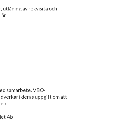
, utlåning av rekvisita och
 år!
 med samarbete. VBO-
dverkar i deras uppgift om att
nen.
det Ab