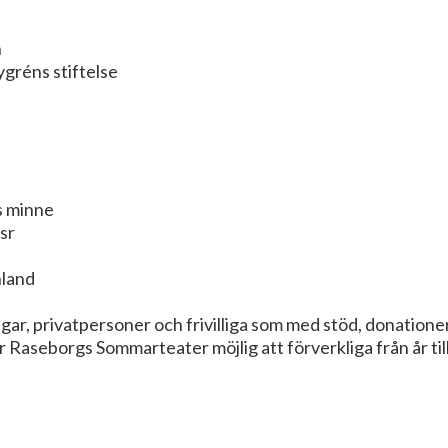
n
ygréns stiftelse
s minne
sr
nland
gar, privatpersoner och frivilliga som med stöd, donationer
Raseborgs Sommarteater möjlig att förverkliga från år till