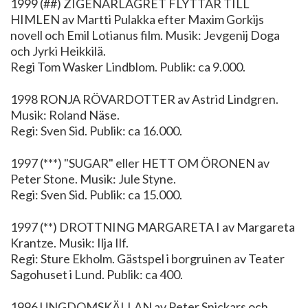
1999 (##) ZIGENARLÄGRET FLYTTAR TILL
HIMLEN av Martti Pulakka efter Maxim Gorkijs
novell och Emil Lotianus film. Musik: Jevgenij Doga
och Jyrki Heikkilä.
Regi Tom Wasker Lindblom. Publik: ca 9.000.
1998 RONJA RÖVARDOTTER av Astrid Lindgren.
Musik: Roland Näse.
Regi: Sven Sid. Publik: ca 16.000.
1997 (***) "SUGAR" eller HETT OM ÖRONEN av
Peter Stone. Musik: Jule Styne.
Regi: Sven Sid. Publik: ca 15.000.
1997 (**) DROTTNING MARGARETA I av Margareta
Krantze. Musik: Ilja Ilf.
Regi: Sture Ekholm. Gästspel i borgruinen av Teater
Sagohuset i Lund. Publik: ca 400.
1996 UNGDOMSKÄLLAN av Peter Snickars och