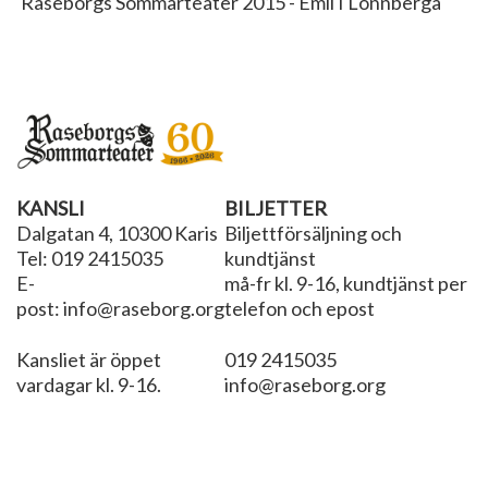
Raseborgs Sommarteater 2015 - Emil I Lönnberga
KANSLI
BILJETTER
Dalgatan 4, 10300 Karis
Biljettförsäljning och
Tel: 019 2415035
kundtjänst
E-
må-fr kl. 9-16, kundtjänst per
post: info@raseborg.org
telefon och epost
Kansliet är öppet
019 2415035
vardagar kl. 9-16.
info@raseborg.org