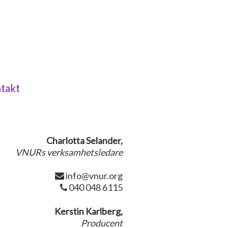
takt
Charlotta Selander,
VNURs verksamhetsledare
info@vnur.org
040 048 6115
Kerstin Karlberg,
Producent