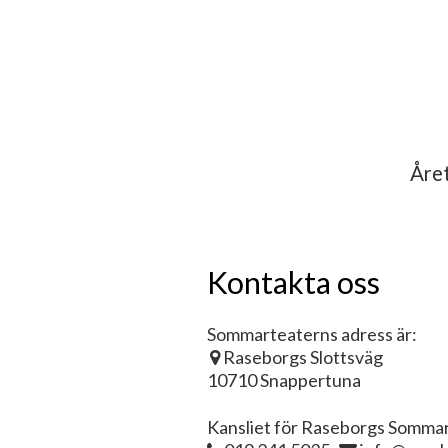
Året
Kontakta oss
Sommarteaterns adress är:
Raseborgs Slottsväg
10710 Snappertuna
Kansliet för Raseborgs Sommart