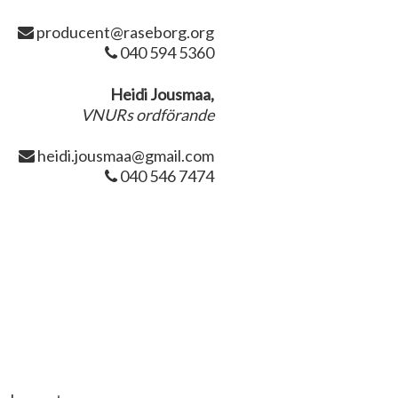
producent@raseborg.org
040 594 5360
Heidi Jousmaa,
VNURs ordförande
heidi.jousmaa@gmail.com
040 546 7474