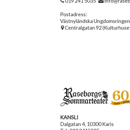
019 241 5035
info@raseb
Postadress:
Västnyländska Ungdomsringe
Centralgatan 92 (Kulturhuse
KANSLI
Dalgatan 4, 10300 Karis