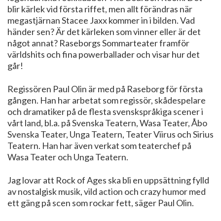
blir kärlek vid första riffet, men allt förändras när
megastjärnan Stacee Jaxx kommer in i bilden. Vad
händer sen? Är det kärleken som vinner eller är det
något annat? Raseborgs Sommarteater framför
världshits och fina powerballader och visar hur det
går!
Regissören Paul Olin är med på Raseborg för första
gången. Han har arbetat som regissör, skådespelare
och dramatiker på de flesta svenskspråkiga scener i
vårt land, bl.a. på Svenska Teatern, Wasa Teater, Åbo
Svenska Teater, Unga Teatern, Teater Viirus och Sirius
Teatern. Han har även verkat som teaterchef på
Wasa Teater och Unga Teatern.
Jag lovar att Rock of Ages ska bli en uppsättning fylld
av nostalgisk musik, vild action och crazy humor med
ett gäng på scen som rockar fett, säger Paul Olin.