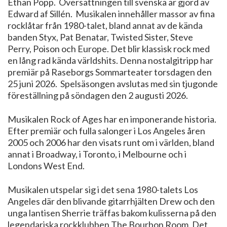
Ethan Popp. Översättningen till svenska är gjord av
Edward af Sillén. Musikalen innehåller massor av fina
rocklåtar från 1980-talet, bland annat av de kända
banden Styx, Pat Benatar, Twisted Sister, Steve
Perry, Poison och Europe. Det blir klassisk rock med
en lång rad kända världshits. Denna nostalgitripp har
premiär på Raseborgs Sommarteater torsdagen den
25 juni 2026. Spelsäsongen avslutas med sin tjugonde
föreställning på söndagen den 2 augusti 2026.
Musikalen Rock of Ages har en imponerande historia.
Efter premiär och fulla salonger i Los Angeles åren
2005 och 2006 har den visats runt om i världen, bland
annat i Broadway, i Toronto, i Melbourne och i
Londons West End.
Musikalen utspelar sig i det sena 1980-talets Los
Angeles där den blivande gitarrhjälten Drew och den
unga lantisen Sherrie träffas bakom kulisserna på den
legendariska rockklubben The Bourbon Room. Det