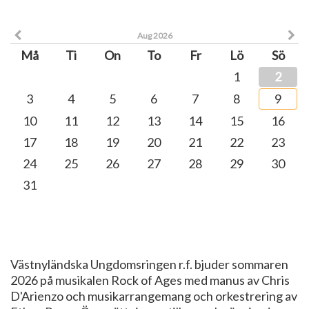
Aug 2026
Må
Ti
On
To
Fr
Lö
Sö
1
2
3
4
5
6
7
8
9
10
11
12
13
14
15
16
17
18
19
20
21
22
23
24
25
26
27
28
29
30
31
Västnyländska Ungdomsringen r.f. bjuder sommaren
2026 på musikalen Rock of Ages med manus av Chris
D'Arienzo och musikarrangemang och orkestrering av