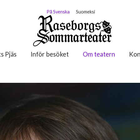
På Svenska
Suomeksi
s Pjäs
Inför besöket
Om teatern
Kon