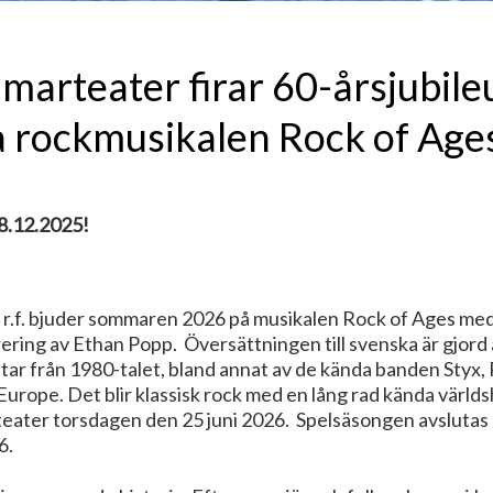
marteater firar 60-årsjubi
a rockmusikalen Rock of Age
 8.12.2025!
.f. bjuder sommaren 2026 på musikalen Rock of Ages med
ing av Ethan Popp. Översättningen till svenska är gjord 
åtar från 1980-talet, bland annat av de kända banden Styx,
 Europe. Det blir klassisk rock med en lång rad kända världs
ater torsdagen den 25 juni 2026. Spelsäsongen avslutas m
6.