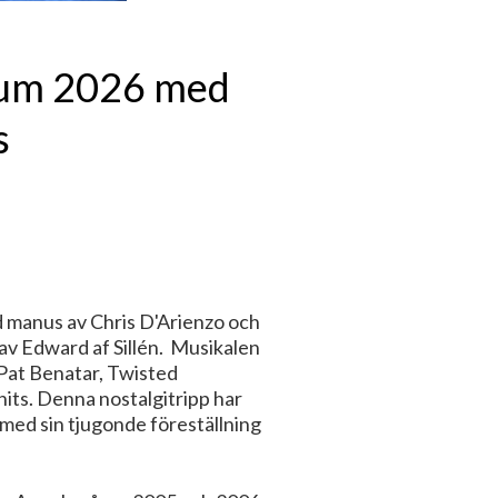
leum 2026 med
s
 manus av Chris D'Arienzo och
av Edward af Sillén. Musikalen
 Pat Benatar, Twisted
hits. Denna nostalgitripp har
ed sin tjugonde föreställning