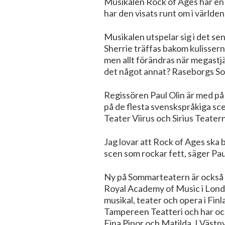
Musikalen Rock of Ages har en 
har den visats runt om i världe
Musikalen utspelar sig i det s
Sherrie träffas bakom kulissern
men allt förändras när megastjä
det något annat? Raseborgs Som
Regissören Paul Olin är med på
på de flesta svenskspråkiga sce
Teater Viirus och Sirius Teate
Jag lovar att Rock of Ages ska 
scen som rockar fett, säger Pau
Ny på Sommarteatern är också 
Royal Academy of Music i Lond
musikal, teater och opera i Fi
Tampereen Teatteri och har oc
Fina Pipor och Matilda. I Västn