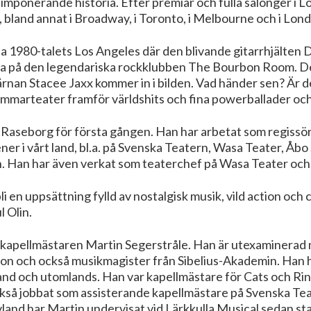
imponerande historia. Efter premiär och fulla salonger i 
n, bland annat i Broadway, i Toronto, i Melbourne och i Lo
ena 1980-talets Los Angeles där den blivande gitarrhjälten
a på den legendariska rockklubben The Bourbon Room. Det b
rnan Stacee Jaxx kommer in i bilden. Vad händer sen? Är de
marteater framför världshits och fina powerballader och 
 Raseborg för första gången. Han har arbetat som regissö
ner i vårt land, bl.a. på Svenska Teatern, Wasa Teater, Åb
rn. Han har även verkat som teaterchef på Wasa Teater oc
bli en uppsättning fylld av nostalgisk musik, vild action oc
l Olin.
kapellmästaren Martin Segerstråle. Han är utexaminerad 
on och också musikmagister från Sibelius-Akademin. Han 
nland och utomlands. Han var kapellmästare för Cats och R
kså jobbat som assisterande kapellmästare på Svenska Tea
yland har Martin undervisat vid Lärkkulla Musical sedan st