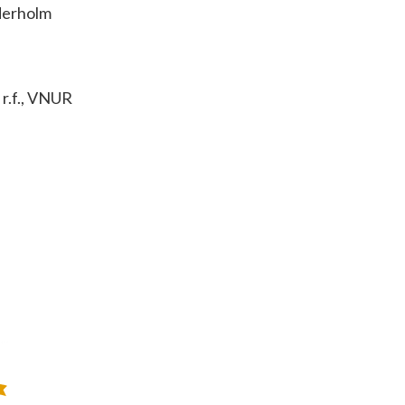
ederholm
n r.f., VNUR