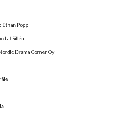
: Ethan Popp
rd af Sillén
 Nordic Drama Corner Oy
råle
la
m