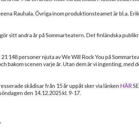
eena Rauhala. Övriga inom produktionsteamet är bl.a. Eri
ör sitt andra år på Sommarteatern. Det finländska publik
e 21 148 personer njuta av We Will Rock You på Sommarte
och bakom scenen varje år. Utan dem är vi ingenting, med de
ntresserade skådisar från 15 år uppåt sker via länken
HÄR
SE
s söndagen den 14.12.2025 kl. 9-17.
6