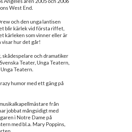
Los Angeles åren 2005 och 2006
ndons West End.
 Drew och den unga lantisen
lir kärlek vid första riffet,
t kärleken som vinner eller är
visar hur det går!
r, skådespelare och dramatiker
o Svenska Teater, Unga Teatern,
h Unga Teatern.
h crazy humor med ett gäng på
musikalkapellmästare från
har jobbat mångsidigt med
ingaren i Notre Dame på
tern med bl.a. Mary Poppins,
arten.