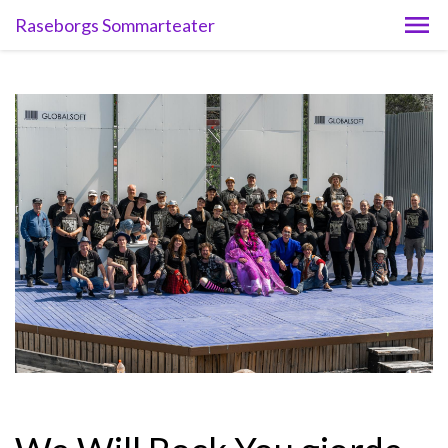
Raseborgs Sommarteater