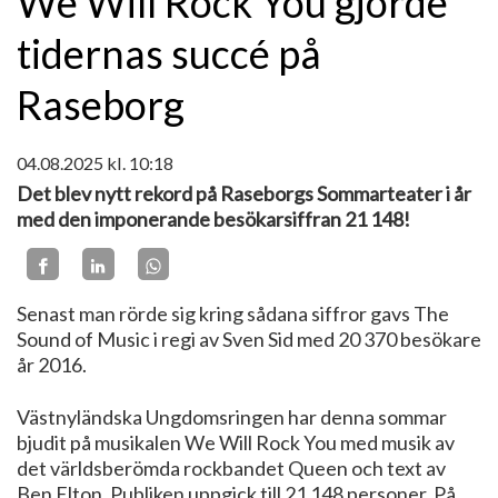
We Will Rock You gjorde
tidernas succé på
Raseborg
04.08.2025
kl. 10:18
Det blev nytt rekord på Raseborgs Sommarteater i år
med den imponerande besökarsiffran 21 148!
Senast man rörde sig kring sådana siffror gavs The
Sound of Music i regi av Sven Sid med 20 370 besökare
år 2016.
Västnyländska Ungdomsringen har denna sommar
bjudit på musikalen We Will Rock You med musik av
det världsberömda rockbandet Queen och text av
Ben Elton. Publiken uppgick till 21 148 personer. På