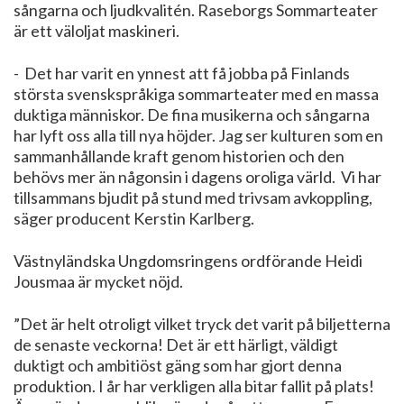
sångarna och ljudkvalitén. Raseborgs Sommarteater
är ett väloljat maskineri.
- Det har varit en ynnest att få jobba på Finlands
största svenskspråkiga sommarteater med en massa
duktiga människor. De fina musikerna och sångarna
har lyft oss alla till nya höjder. Jag ser kulturen som en
sammanhållande kraft genom historien och den
behövs mer än någonsin i dagens oroliga värld. Vi har
tillsammans bjudit på stund med trivsam avkoppling,
säger producent Kerstin Karlberg.
Västnyländska Ungdomsringens ordförande Heidi
Jousmaa är mycket nöjd.
”Det är helt otroligt vilket tryck det varit på biljetterna
de senaste veckorna! Det är ett härligt, väldigt
duktigt och ambitiöst gäng som har gjort denna
produktion. I år har verkligen alla bitar fallit på plats!