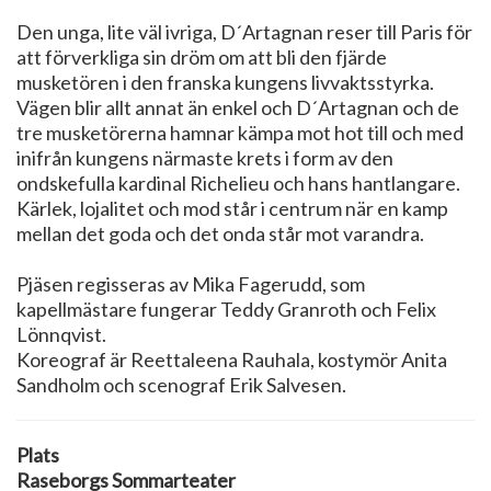
Den unga, lite väl ivriga, D´Artagnan reser till Paris för
att förverkliga sin dröm om att bli den fjärde
musketören i den franska kungens livvaktsstyrka.
Vägen blir allt annat än enkel och D´Artagnan och de
tre musketörerna hamnar kämpa mot hot till och med
inifrån kungens närmaste krets i form av den
ondskefulla kardinal Richelieu och hans hantlangare.
Kärlek, lojalitet och mod står i centrum när en kamp
mellan det goda och det onda står mot varandra.
Pjäsen regisseras av Mika Fagerudd, som
kapellmästare fungerar Teddy Granroth och Felix
Lönnqvist.
Koreograf är Reettaleena Rauhala, kostymör Anita
Sandholm och scenograf Erik Salvesen.
Plats
Raseborgs Sommarteater