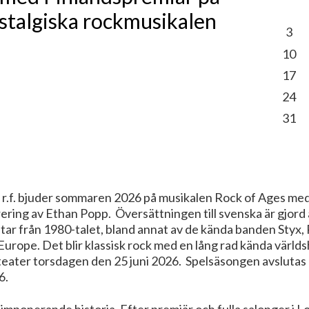
stalgiska rockmusikalen
3
10
17
24
31
.f. bjuder sommaren 2026 på musikalen Rock of Ages med
ing av Ethan Popp. Översättningen till svenska är gjord 
åtar från 1980-talet, bland annat av de kända banden Styx,
 Europe. Det blir klassisk rock med en lång rad kända världs
ater torsdagen den 25 juni 2026. Spelsäsongen avslutas m
6.
imponerande historia. Efter premiär och fulla salonger i 