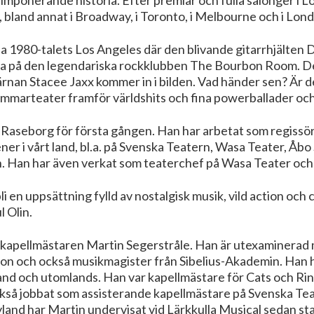
n, bland annat i Broadway, i Toronto, i Melbourne och i Lo
ena 1980-talets Los Angeles där den blivande gitarrhjälten
a på den legendariska rockklubben The Bourbon Room. Det b
rnan Stacee Jaxx kommer in i bilden. Vad händer sen? Är de
marteater framför världshits och fina powerballader och 
 Raseborg för första gången. Han har arbetat som regissö
ner i vårt land, bl.a. på Svenska Teatern, Wasa Teater, Åb
rn. Han har även verkat som teaterchef på Wasa Teater oc
bli en uppsättning fylld av nostalgisk musik, vild action oc
l Olin.
kapellmästaren Martin Segerstråle. Han är utexaminerad 
on och också musikmagister från Sibelius-Akademin. Han 
nland och utomlands. Han var kapellmästare för Cats och R
kså jobbat som assisterande kapellmästare på Svenska Tea
yland har Martin undervisat vid Lärkkulla Musical sedan st