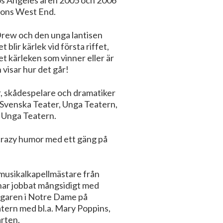
ndons West End.
 Drew och den unga lantisen
lir kärlek vid första riffet,
t kärleken som vinner eller är
visar hur det går!
r, skådespelare och dramatiker
o Svenska Teater, Unga Teatern,
h Unga Teatern.
h crazy humor med ett gäng på
musikalkapellmästare från
har jobbat mångsidigt med
ingaren i Notre Dame på
tern med bl.a. Mary Poppins,
arten.