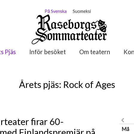
På Svenska
Suomeksi
s Pjäs
Inför besöket
Om teatern
Kon
Årets pjäs: Rock of Ages
teater firar 60-
Må
 med Finlandspremiär på