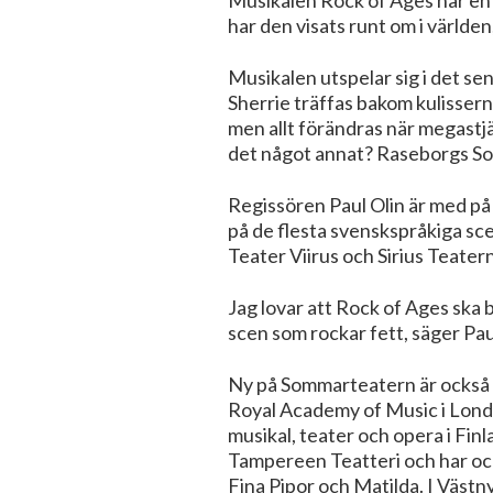
har den visats runt om i världe
Musikalen utspelar sig i det s
Sherrie träffas bakom kulissern
men allt förändras när megastjä
det något annat? Raseborgs Som
Regissören Paul Olin är med på
på de flesta svenskspråkiga sce
Teater Viirus och Sirius Teate
Jag lovar att Rock of Ages ska 
scen som rockar fett, säger Pau
Ny på Sommarteatern är också 
Royal Academy of Music i Lond
musikal, teater och opera i Fi
Tampereen Teatteri och har oc
Fina Pipor och Matilda. I Västn