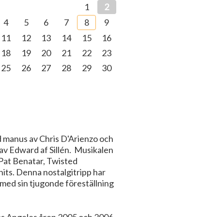
1
2
4
5
6
7
8
9
11
12
13
14
15
16
18
19
20
21
22
23
25
26
27
28
29
30
 manus av Chris D'Arienzo och
av Edward af Sillén. Musikalen
 Pat Benatar, Twisted
hits. Denna nostalgitripp har
ed sin tjugonde föreställning
Los Angeles åren 2005 och 2006