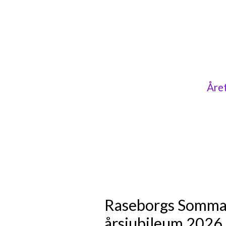
Året
Raseborgs Sommar
årsjubileum 2026