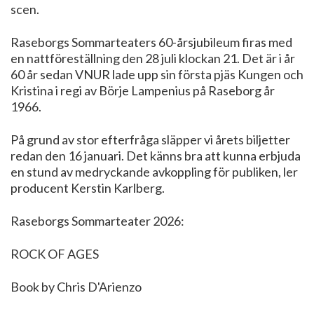
scen.
Raseborgs Sommarteaters 60-årsjubileum firas med
en nattföreställning den 28 juli klockan 21. Det är i år
60 år sedan VNUR lade upp sin första pjäs Kungen och
Kristina i regi av Börje Lampenius på Raseborg år
1966.
På grund av stor efterfråga släpper vi årets biljetter
redan den 16 januari. Det känns bra att kunna erbjuda
en stund av medryckande avkoppling för publiken, ler
producent Kerstin Karlberg.
Raseborgs Sommarteater 2026:
ROCK OF AGES
Book by Chris D'Arienzo