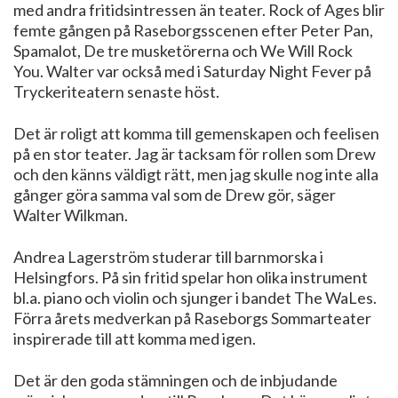
med andra fritidsintressen än teater. Rock of Ages blir
femte gången på Raseborgsscenen efter Peter Pan,
Spamalot, De tre musketörerna och We Will Rock
You. Walter var också med i Saturday Night Fever på
Tryckeriteatern senaste höst.
Det är roligt att komma till gemenskapen och feelisen
på en stor teater. Jag är tacksam för rollen som Drew
och den känns väldigt rätt, men jag skulle nog inte alla
gånger göra samma val som de Drew gör, säger
Walter Wilkman.
Andrea Lagerström studerar till barnmorska i
Helsingfors. På sin fritid spelar hon olika instrument
bl.a. piano och violin och sjunger i bandet The WaLes.
Förra årets medverkan på Raseborgs Sommarteater
inspirerade till att komma med igen.
Det är den goda stämningen och de inbjudande