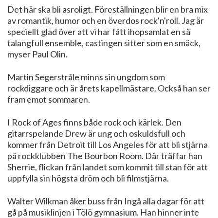
Det här ska bli asroligt. Föreställningen blir en bra mix
av romantik, humor och en överdos rock'n'roll. Jag är
speciellt glad över att vi har fått ihopsamlat en så
talangfull ensemble, castingen sitter som en smäck,
myser Paul Olin.
Martin Segerstråle minns sin ungdom som
rockdiggare och är årets kapellmästare. Också han ser
fram emot sommaren.
I Rock of Ages finns både rock och kärlek. Den
gitarrspelande Drew är ung och oskuldsfull och
kommer från Detroit till Los Angeles för att bli stjärna
på rockklubben The Bourbon Room. Där träffar han
Sherrie, flickan från landet som kommit till stan för att
uppfylla sin högsta dröm och bli filmstjärna.
Walter Wilkman åker buss från Ingå alla dagar för att
gå på musiklinjen i Tölö gymnasium. Han hinner inte